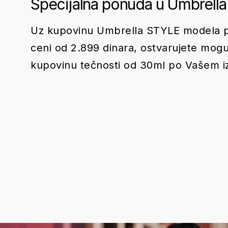
Specijalna ponuda u Umbrella
Uz kupovinu Umbrella STYLE modela p
ceni od 2.899 dinara, ostvarujete mog
kupovinu tečnosti od 30ml po Vašem i