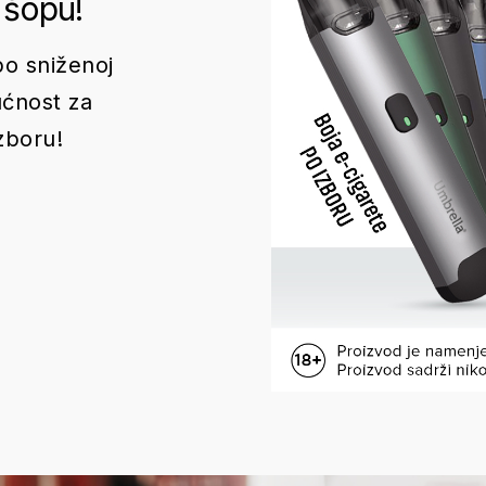
 šopu!
o sniženoj
ućnost za
zboru!