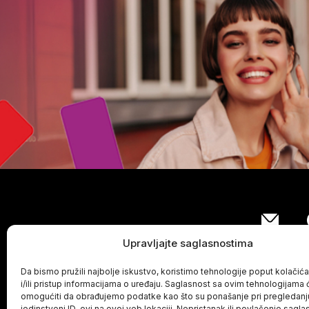
Upravljajte saglasnostima
Da bismo pružili najbolje iskustvo, koristimo tehnologije poput kolačić
i/ili pristup informacijama o uređaju. Saglasnost sa ovim tehnologijama
omogućiti da obrađujemo podatke kao što su ponašanje pri pregledanju 
jedinstveni ID-ovi na ovoj veb lokaciji. Nepristanak ili povlačenje sagla