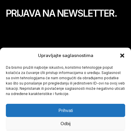
PRIJAVA NA NEWSLETTER.
Upravljajte saglasnostima
Pretraga
Da bismo pružili najbolje iskustvo, koristimo tehnologije poput
za:
kolačića za čuvanje i/ili pristup informacijama o uređaju. Saglasnost
sa ovim tehnologijama će nam omogućiti da obrađujemo podatke
kao što su ponašanje pri pregledanju ili jedinstveni ID-ovi na ovoj veb
lokaciji. Nepristanak ili povlačenje saglasnosti može negativno uticati
na određene karakteristike i funkcije.
Obrenovićeva 42, 18000 Niš
+381 185 11 288
Prihvati
Odbij
Politika privatnosti
|
Politika kolačića